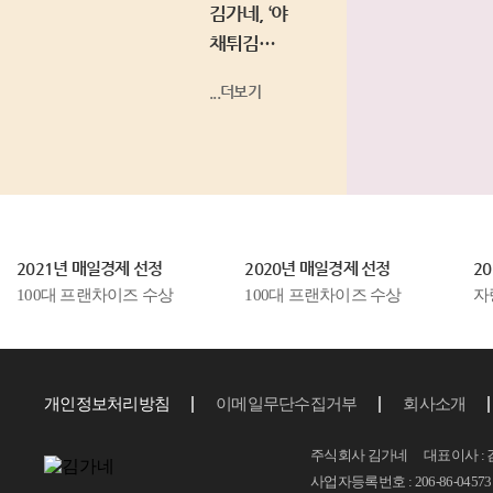
김가네
, ‘야
채튀김우
동’, ‘소고기
...더보기
김밥’ 등 소
비자...
2021년 매일경제 선정
2020년 매일경제 선정
2
100대 프랜차이즈 수상
100대 프랜차이즈 수상
자
개인정보처리방침
이메일무단수집거부
회사소개
주식회사 김가네 대표이사 : 
사업자등록번호 : 206-86-04573 T.