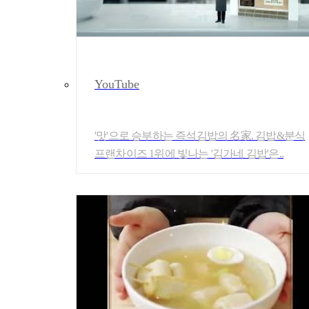
YouTube
'맛'으로 승부하는 즉석김밥의 名家. 김밥&분식
프랜차이즈 1위에 빛나는 '김가네 김밥'은..