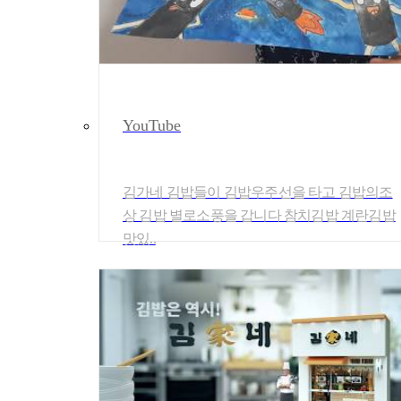
YouTube
김가네 김밥들이 김밥우주선을 타고 김밥의조
상 김밥 별로소풍을 갑니다 참치김밥 계란김밥
맛있..