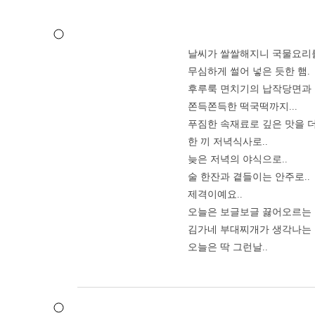
날씨가 쌀쌀해지니 국물요리를
무심하게 썰어 넣은 듯한 햄.
후루룩 면치기의 납작당면과 
쫀득쫀득한 떡국떡까지...
푸짐한 속재료로 깊은 맛을 
한 끼 저녁식사로..
늦은 저녁의 야식으로..
술 한잔과 곁들이는 안주로..
제격이예요..
오늘은 보글보글 끓어오르는
김가네 부대찌개가 생각나는 날
오늘은 딱 그런날..