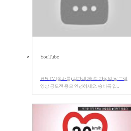
YouTube
묘묘TV (송바름) 김가네 제6회 가정의 달 그림
영상 공모전 응모 안녕하세요. 송바름 입..