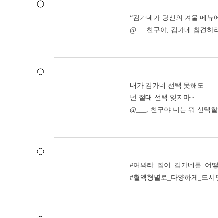
“김가네가 당신의 겨울 메뉴에
@___친구야, 김가네 참견하러
내가 김가네 선택 못해도
넌 절대 선택 잊지마~
@___, 친구야 너는 뭐 선택할
#여봐라_짐이_김가네를_어
#혈액형별로_다양하게_드시