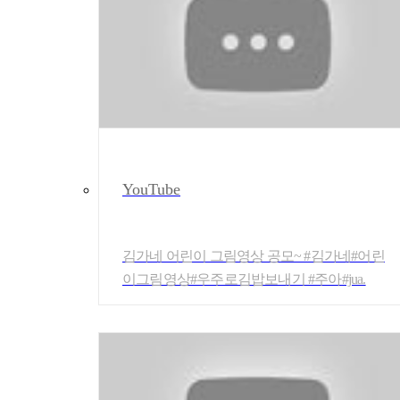
YouTube
김가네 어린이 그림영상 공모~ #김가네#어린
이그림영상#우주로김밥보내기 #주아#jua.