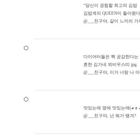
“당신이 경험할 최고의 김밥
김밥계의 QUEEN이 돌아왔다
@___친구야, 같이 느끼러 가
다이어터들은 핵 공감한다는
흔한 김가네 뫼비우스띠 jpg.
@___친구야, 이거 너랑 나 
맛있는애 옆에 맛있는애(◕ ᴥ ◕
@___친구야, 넌 뭐가 땡겨?