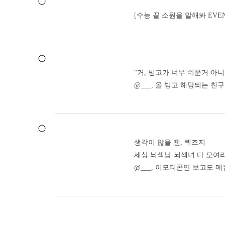
[수능 끝 소원을 말해봐 EVEN
“거, 빙고가 너무 쉬운거 아니
@___, 올 빙고 해당되는 친
생각이 많을 땐, 퀴즈지
세상 뇌섹남·뇌섹녀 다 모여라
@___, 이모티콘만 보고도 