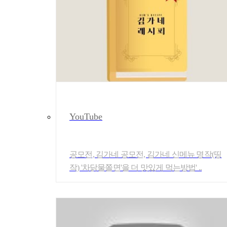
YouTube
공모전, 김가네 공모전, 김가네 신메뉴 명작(띵
작) '차닭물쫄면'을 더 맛있게 먹는방법' ..