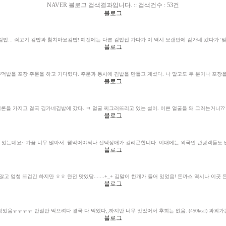
NAVER
블로그 검색결과입니다. :: 검색건수 : 53건
블로그
김밥... 쇠고기 김밥과 참치마요김밥! 예전에는 다른 김밥집 가다가 이 역시 오랜만에 김가네 갔다가 '맞아
블로그
먹밥을 포장 주문을 하고 기다렸다. 주문과 동시에 김밥을 만들고 계셨다. 나 말고도 두 분이나 포장을 
블로그
결론을 가지고 결국
김가네김밥
에 갔다. ㅋ 얼굴 찌그러뜨리고 있는 설이. 이쁜 얼굴을 왜 그러는거니?? ^^;
블로그
있는데요~ 가끔 너무 많아서..뭘먹어야되나 선택장애가 걸리곤합니다. 이대에는 외국인 관광객들도 많이
블로그
않고 엄청 뜨겁긴 하지만 ㅎㅎ 완전 맛있당.......+_+ 김말이 한개가 들어 있었음! 돈까스 역시나 이곳 
블로그
ㅠㅠㅠㅠ 반절만 먹으려다 결국 다 먹었다,,하지만 너무 맛있어서 후회는 없음. (450kcal) 과외가는 
블로그