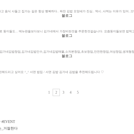
음식 사들고 집가는 길은 항상 행복하다.. 짜잔 김밥 모양새가 진심.. 역시..사먹는 이유가 있어..끄덕.
블로그
 둥이들도... 메뉴판을보다보니 김가네에서 가장비싼것을 주문한것같습니다. 요즘둥이들보면 밥먹고
블로그
김가네김밥
창업,
김가네김밥
인수,
김가네김밥
매물,소자본창업,초보창업,안전한창업,여성창업,생계형창업
블로그
드리고 싶어요 ^_^ 서면 밥집 / 서면 김밥
김가네 김밥
을 추천해드립니다 ♡
1
2
3
4
5
#EVENT
는_거절한다