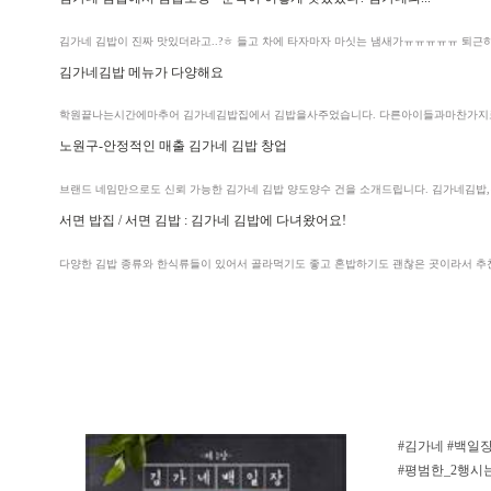
김가네 김밥
이 진짜 맛있더라고..?ㅎ 들고 차에 타자마자 마싯는 냄새가ㅠㅠㅠㅠㅠ 퇴근하고 
김가네김밥
메뉴가 다양해요
학원끝나는시간에마추어
김가네김밥
집에서 김밥을사주었습니다. 다른아이들과마찬가지로
노원구-안정적인 매출
김가네 김밥
창업
브랜드 네임만으로도 신뢰 가능한
김가네 김밥
양도양수 건을 소개드립니다.
김가네김밥
,
서면 밥집 / 서면 김밥 :
김가네 김밥
에 다녀왔어요!
다양한 김밥 종류와 한식류들이 있어서 골라먹기도 좋고 혼밥하기도 괜찮은 곳이라서 추천해
#김가네 #백일장 
#평범한_2행시