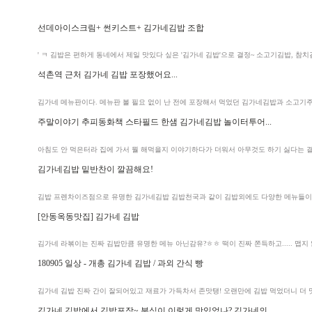
선데아이스크림+ 썬키스트+
김가네김밥
조합
' ㅋ 김밥은 편하게 동네에서 제일 맛있다 싶은 '
김가네 김밥
'으로 결정~ 소고기김밥, 참치
석촌역 근처
김가네 김밥
포장했어요...
김가네 메뉴판이다. 메뉴판 볼 필요 없이 난 전에 포장해서 먹었던
김가네김밥
과 소고기주
주말이야기 추피동화책 스타필드 한샘
김가네김밥
놀이터투어...
아침도 안 먹은터라 집에 가서 뭘 해먹을지 이야기하다가 더워서 아무것도 하기 싫다는 
김가네김밥
밑반찬이 깔끔해요!
김밥 프렌차이즈점으로 유명한
김가네김밥
김밥천국과 같이 김밥외에도 다양한 메뉴들이 
[안동옥동맛집]
김가네 김밥
김가네
라볶이는 진짜
김밥
만큼 유명한 메뉴 아닌감유?ㅎㅎ 떡이 진짜 쫀득하고..... 맵지 
180905 일상 - 개총
김가네 김밥
/ 과외 간식 빵
김가네 김밥
진짜 간이 잘되어있고 재료가 가득차서 존맛탱! 오랜만에 김밥 먹었더니 더 맛있음
김가네 김밥
에서 김밥포장~ 분식이 이렇게 맛있었나? 김가네의...