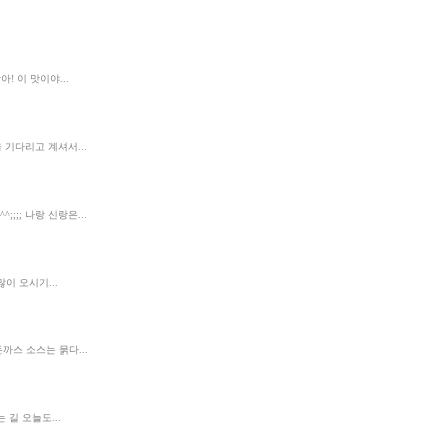
! 이 맛이야...
기다리고 계셔서...
;;; 나랑 신랑은...
 오시기...
돈까스 소스는 묽다...
길 오늘도...