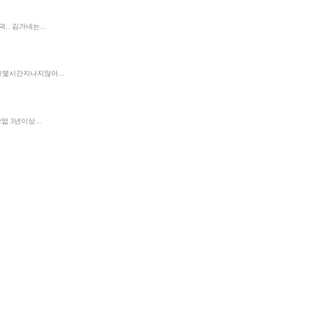
. 김가네는...
몇시간지나지않아...
 3년이상...