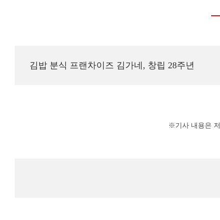
김밥 분식 프랜차이즈 김가네, 창립 28주년
※기사 내용은 저