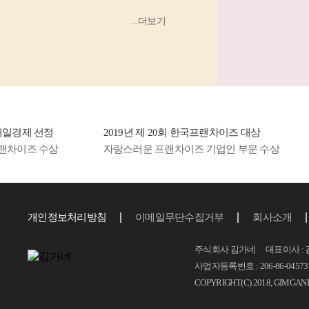
우동’, ‘소
...더보기
고기 김밥’
등 소비
자...
일경제 선정
2019년 제 20회 한국프랜차이즈 대상
차이즈 수상
자랑스러운 프랜차이즈 기업인 부문 수상
개인정보처리방침
이메일무단수집거부
회사소개
주식회사 김가네 대표이사 : 
사업자등록번호 : 206-86-04573 T.
COPYRIGHT(C) 2018, GIMGAN