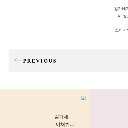
김가네가
이 상
소비자
PREVIOUS
김가네
,
‘야채튀김