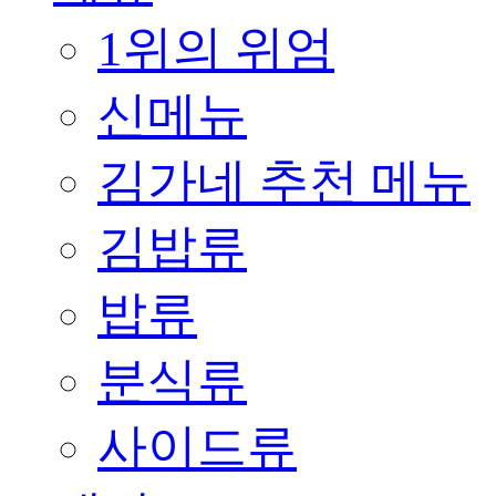
1위의 위엄
신메뉴
김가네 추천 메뉴
김밥류
밥류
분식류
사이드류