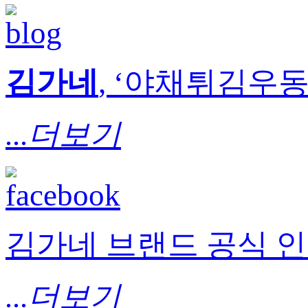
김가네
, ‘야채튀김우동’
...더보기
김가네 브랜드 공식 
...더보기