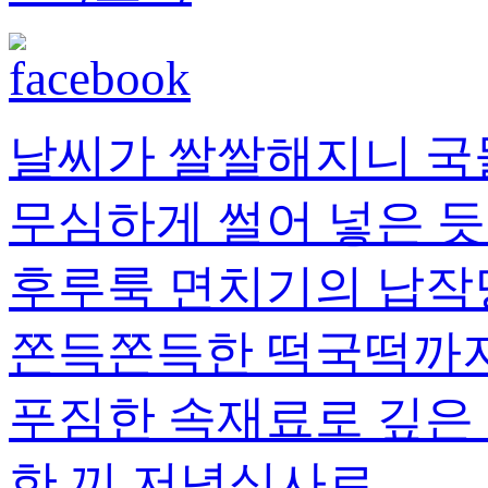
날씨가 쌀쌀해지니 국
무심하게 썰어 넣은 듯
후루룩 면치기의 납작
쫀득쫀득한 떡국떡까지.
푸짐한 속재료로 깊은
한 끼 저녁식사로..