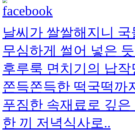
날씨가 쌀쌀해지니 국
무심하게 썰어 넣은 듯
후루룩 면치기의 납작
쫀득쫀득한 떡국떡까지.
푸짐한 속재료로 깊은
한 끼 저녁식사로..