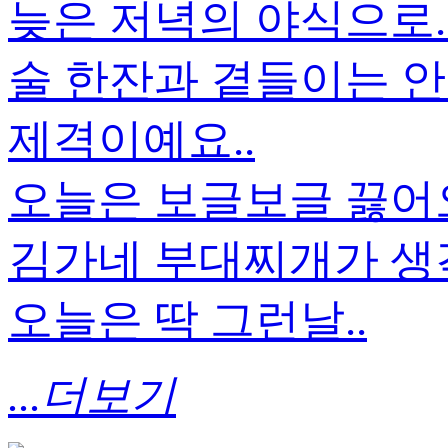
늦은 저녁의 야식으로.
술 한잔과 곁들이는 안
제격이예요..
오늘은 보글보글 끓
김가네 부대찌개가 생각
오늘은 딱 그런날..
...더보기