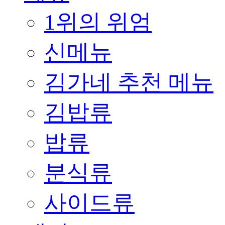
1위의 위엄
신메뉴
김가네 추천 메뉴
김밥류
밥류
분식류
사이드류