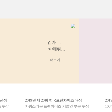
김가네
,
‘야채튀김
우동’, ‘소
...더보기
고기 김밥’
등 소비
자...
정
2019년 제 20회 한국프랜차이즈 대상
2019년
상
자랑스러운 프랜차이즈 기업인 부문 수상
100대