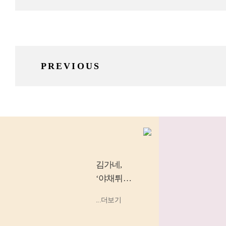
PREVIOUS
김가네
,
‘야채튀김
우동’, ‘소
...더보기
고기 김밥’
등 소비