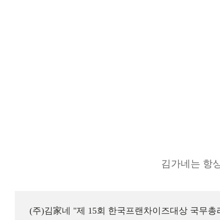
김가네는 항상
(주)김家네 "제 15회 한국프랜차이즈대상 국무총