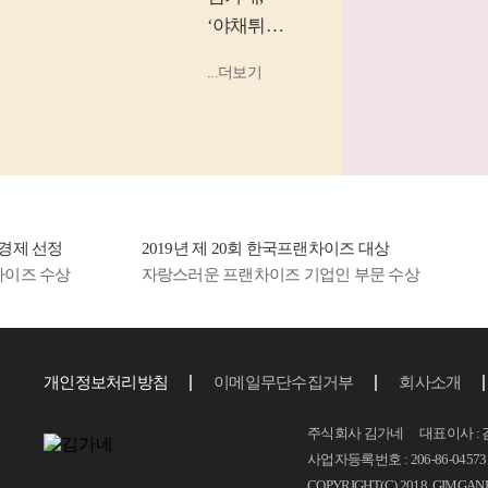
‘야채튀김
우동’, ‘소
...더보기
고기 김밥’
등 소비
자...
제 선정
2019년 제 20회 한국프랜차이즈 대상
20
즈 수상
자랑스러운 프랜차이즈 기업인 부문 수상
1
개인정보처리방침
이메일무단수집거부
회사소개
주식회사 김가네 대표이사 : 
사업자등록번호 : 206-86-04573 T.
COPYRIGHT(C) 2018, GIMGAN