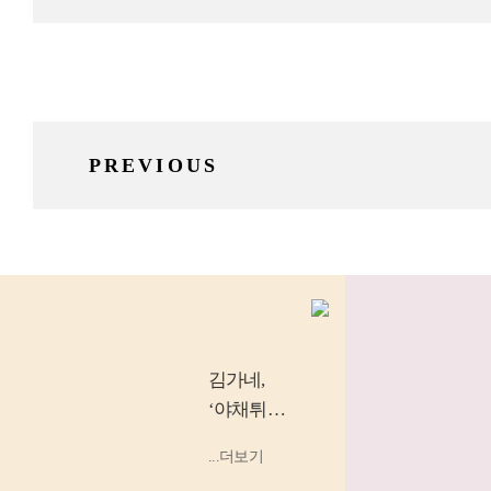
PREVIOUS
김가네
,
‘야채튀김
우동’, ‘소
...더보기
고기 김밥’