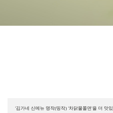
'김가네 신메뉴 명작(띵작) '차닭물쫄면'을 더 맛