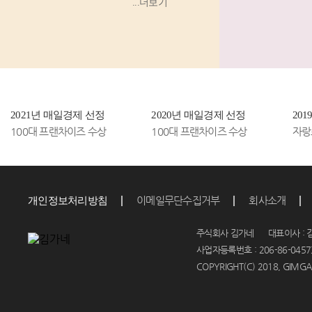
...더보기
고기 김밥’
등 소비
자...
2021년 매일경제 선정
2020년 매일경제 선정
20
100대 프랜차이즈 수상
100대 프랜차이즈 수상
자랑
이메일무단수집거부
회사소개
개인정보처리방침
주식회사 김가네 대표이사 : 김
사업자등록번호 : 206-86-04573
COPYRIGHT(C) 2018, GIMGAN