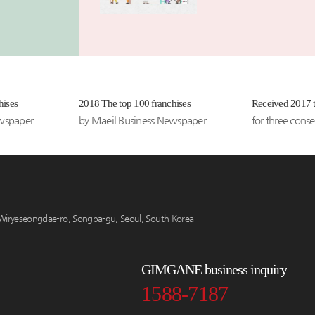
하게 썰
넣은 듯한
룩 면치
 납작당
hises
2018 The top 100 franchises
Received 2017 
 라면사
ewspaper
by Maeil Business Newspaper
for three cons
쫀득한
까지...
한 속재
 깊은 맛
iryeseongdae-ro, Songpa-gu, Seoul, South Korea
더해주는
찌개는
끼 저녁식
GIMGANE business inquiry
.
1588-7187
 저녁의