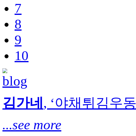
7
8
9
10
김가네
, ‘야채튀김우동’
...see more