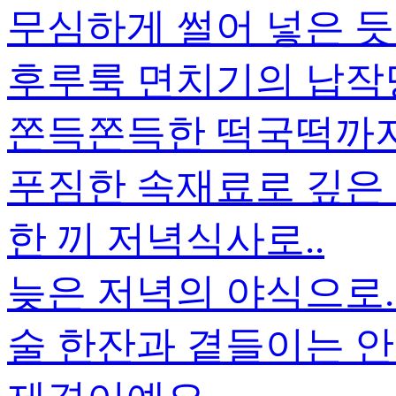
무심하게 썰어 넣은 듯
후루룩 면치기의 납작
쫀득쫀득한 떡국떡까지.
푸짐한 속재료로 깊은
한 끼 저녁식사로..
늦은 저녁의 야식으로.
술 한잔과 곁들이는 안