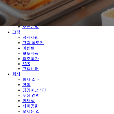
사이드류
매장
가까운 매장찾기
우수매장
오픈예정
고객
공지사항
그림 공모전
이벤트
보도자료
점주공간
SNS
고객센터
회사
회사 소개
연혁
경영이념 / CI
수상 경력
인재상
사회공헌
오시는 길