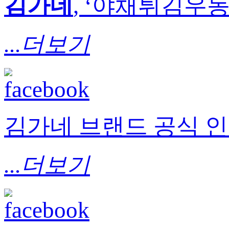
김가네
, ‘야채튀김우동’
...더보기
김가네 브랜드 공식 
...더보기