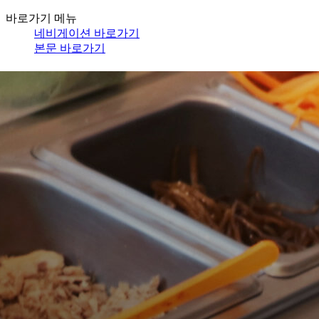
바로가기 메뉴
네비게이션 바로가기
본문 바로가기
김가네
브랜드
김가네
언제나 김가네
지기지우 김가네
BI
메뉴
1위의 위엄
신메뉴
김가네 추천 메뉴
김밥류
밥류
분식류