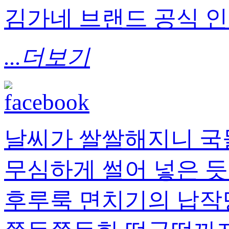
김가네 브랜드 공식 
...더보기
날씨가 쌀쌀해지니 국
무심하게 썰어 넣은 듯
후루룩 면치기의 납작