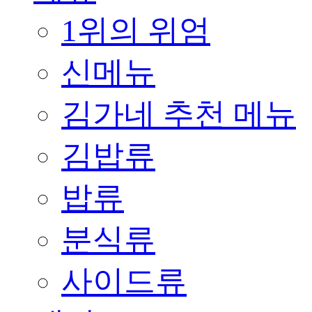
1위의 위엄
신메뉴
김가네 추천 메뉴
김밥류
밥류
분식류
사이드류