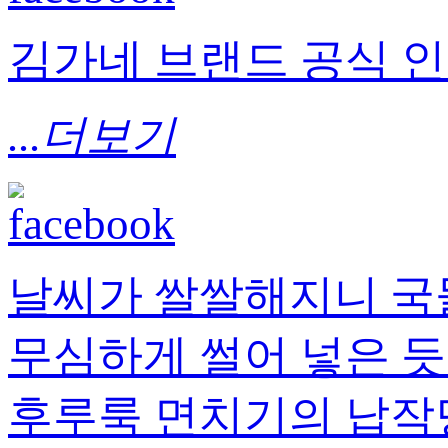
김가네 브랜드 공식 
...더보기
날씨가 쌀쌀해지니 국
무심하게 썰어 넣은 듯
후루룩 면치기의 납작