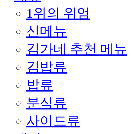
1위의 위엄
신메뉴
김가네 추천 메뉴
김밥류
밥류
분식류
사이드류